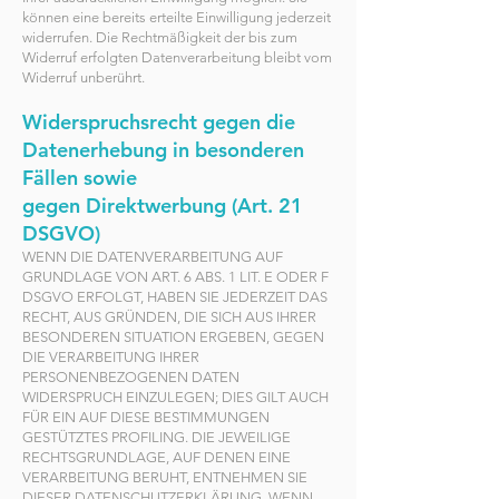
können eine bereits erteilte Einwilligung jederzeit
widerrufen. Die Rechtmäßigkeit der bis zum
Widerruf erfolgten Datenverarbeitung bleibt vom
Widerruf unberührt.
Widerspruchsrecht gegen die
Datenerhebung in besonderen
Fällen sowie
gegen
Direktwerbung (Art. 21
DSGVO)
WENN DIE DATENVERARBEITUN
G AUF
GRUNDLAGE VON ART. 6 ABS. 1 LIT. E ODER F
DSGVO ERFOLGT, HABEN SIE JEDERZEIT DAS
RECHT, AUS GRÜNDEN, DIE SICH AUS IHRER
BESONDEREN SITUATION ERGEBEN, GEGEN
DIE VERARBEITUNG IHRER
PERSONENBEZOGENEN DATEN
WIDERSPRUCH EINZULEGEN; DIES GILT AUCH
FÜR EIN AUF DIESE BESTIMMUNGEN
GESTÜTZTES PROFILING. DIE JEWEILIGE
RECHTSGRUNDLAGE, AUF DENEN EINE
VERARBEITUNG BERUHT, ENTNEHMEN SIE
DIESER DATENSCHUTZERKLÄRUNG. WENN