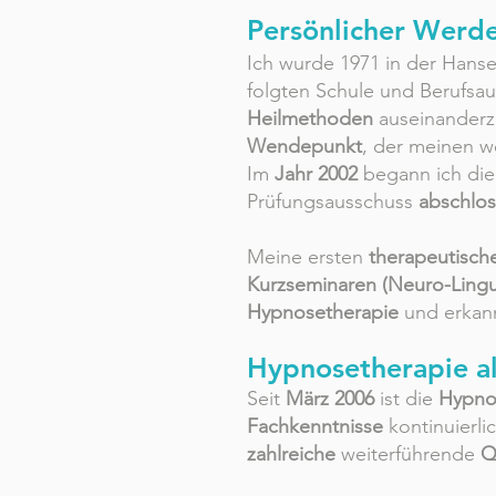
Persönlicher Werd
Ich wurde 1971 in der Hanse
folgten Schule und Berufsau
Heilmethoden
auseinanderzu
Wendepunkt
, der meinen w
Im
Jahr 2002
begann ich di
Prüfungsausschuss
abschlos
Meine ersten
therapeutisc
Kurzseminaren (Neuro-Lingu
Hypnosetherapie
und erkannt
Hypnosetherapie a
Seit
März 2006
ist die
Hypno
Fachkenntnisse
kontinuierlic
zahlreiche
weiterführende
Q