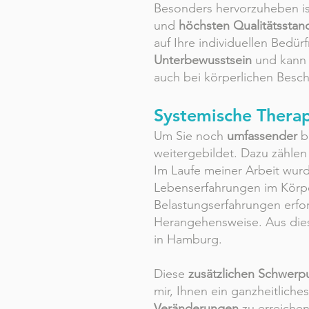
Besonders hervorzuheben i
und
höchsten Qualitätsstan
auf Ihre individuellen Bedü
Unterbewusstsein
und kan
auch bei körperlichen Besc
Systemische Thera
Um Sie noch
umfassender
be
weitergebildet. Dazu zähle
Im Laufe meiner Arbeit wur
Lebenserfahrungen im Körp
Belastungserfahrungen erfor
Herangehensweise. Aus die
in Hamburg.
Diese
zusätzlichen Schwer
mir, Ihnen ein ganzheitliche
Veränderungen
zu erreiche