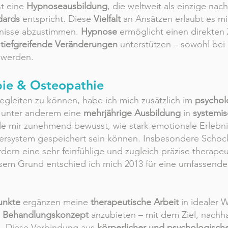
st eine
Hypnoseausbildung
, die weltweit als einzige nach
dards
entspricht. Diese
Vielfalt
an Ansätzen erlaubt es m
rfnisse abzustimmen.
Hypnose
ermöglicht einen direkte
n
tiefgreifende Veränderungen
unterstützen – sowohl bei
hwerden.
pie & Osteopathie
gleiten zu können, habe ich mich zusätzlich im
psychol
n unter anderem eine
mehrjährige Ausbildung
in
systemis
de mir zunehmend bewusst, wie stark emotionale Erlebn
ersystem gespeichert sein können. Insbesondere Schoc
dern eine sehr feinfühlige und zugleich präzise therape
sem Grund entschied ich mich 2013 für eine umfassend
punkte
ergänzen meine
therapeutische Arbeit
in idealer
s
Behandlungskonzept
anzubieten – mit dem Ziel, nachh
n. Diese Verbindung aus
körperlicher und psychologisch