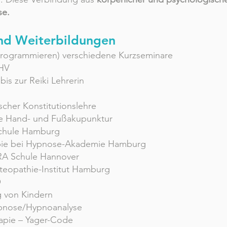
se.
und Weiterbi
ld
ungen
Programmieren) verschiedene Kurzseminare
NHV
bis zur Reiki Lehrerin
scher Konstitutionslehre
he Hand- und Fußakupunktur
chule Hamburg
apie bei Hypnose-Akademie Hamburg
RA Schule Hannover
teopathie-Institut Hamburg
O
g von Kindern
ypnose/Hypnoanalyse
apie – Yager-Code