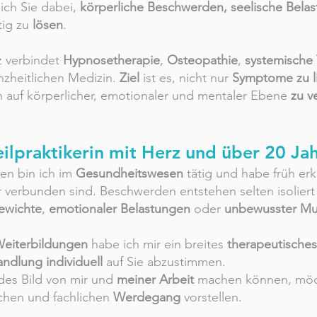
 ich Sie dabei,
körperliche Beschwerden, seelische Bela
tig zu
lösen
.
z verbindet
Hypnosetherapie
,
Osteopathie
,
systemische
heitlichen Medizin.
Ziel
ist es, nicht nur
Symptome zu l
 auf körperlicher, emotionaler und mentaler Ebene
zu v
ilpraktikerin mit Herz und über 20 Ja
ten bin ich im
Gesundheitswesen
tätig und habe früh erk
 verbunden sind. Beschwerden entstehen selten isoliert 
ewichte
,
emotionaler Belastungen
oder
unbewusster Mu
Weiterbildungen
habe ich mir ein breites
therapeutische
ndlung individuell
auf Sie abzustimmen.
des Bild von mir und
meiner Arbeit
machen können, möch
chen und fachlichen
Werdegang
vorstellen.