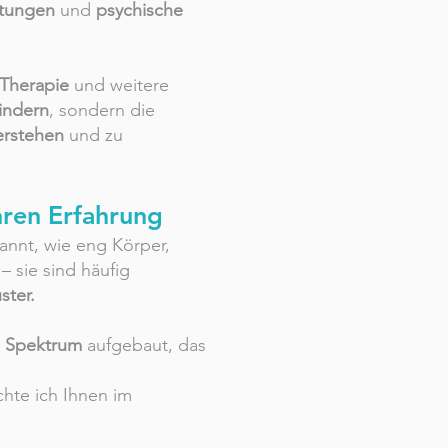
stungen
und
psychische
 Therapie
und weitere
indern
, sondern die
erstehen
und zu
hren Erfahrung
annt, wie eng Körper,
– sie sind häufig
ster.
s Spektrum
aufgebaut, das
te ich Ihnen im