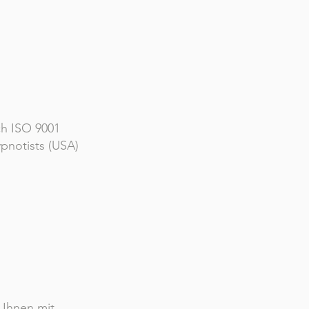
ch ISO 9001
pnotists (USA)
Ihnen mit