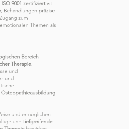
ISO 9001 zertifiziert
ist
ir, Behandlungen
präzise
n Zugang zum
 emotionalen Themen als
ogischen Bereich
cher Therapie.
isse und
k- und
utische
e
Osteopathieausbildung
 Weise und ermöglichen
altige und
tiefgreifende
er Therapie
bewirken