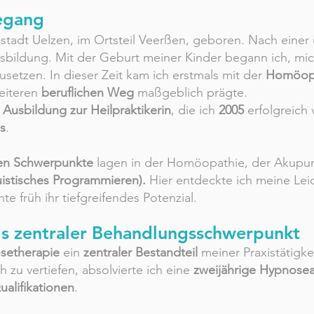
egang
stadt Uelzen, im Ortsteil Veerßen, geboren. Nach eine
sbildung. Mit der Geburt meiner Kinder begann ich, mic
setzen. In dieser Zeit kam ich erstmals mit der
Homöop
eiteren
beruflichen Weg
maßgeblich prägte.
e
Ausbildung zur Heilpraktikerin
, die ich
2005
erfolgreich
s
.
hen Schwerpunkte
lagen in der Homöopathie, der Akupun
istisches Programmieren).
Hier entdeckte ich meine Leid
e früh ihr tiefgreifendes Potenzial.
ls zentraler Behandlungsschwerpunkt
setherapie
ein
zentraler Bestandteil
meiner Praxistätigk
h zu vertiefen, absolvierte ich eine
zweijährige Hypnose
ualifikationen
.