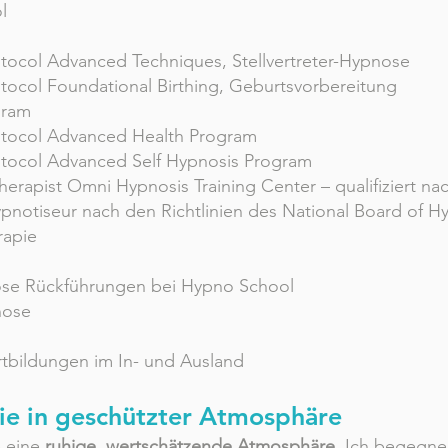
ol
ocol Advanced Techniques, Stellvertreter-Hypnose
ocol Foundational Birthing, Geburtsvorbereitung
gram
otocol Advanced Health Program
tocol Advanced Self Hypnosis Program
erapist Omni Hypnosis Training Center – qualifiziert na
notiseur nach den Richtlinien des National Board of Hy
rapie
ose Rückführungen bei Hypno School
nose
rtbildungen im In- und Ausland
pie in geschützter Atmosphäre
e eine
ruhige, wertschätzende Atmosphäre.
Ich begegne 