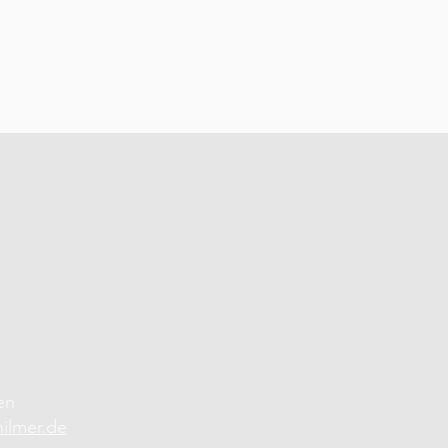
en
hilmer.de