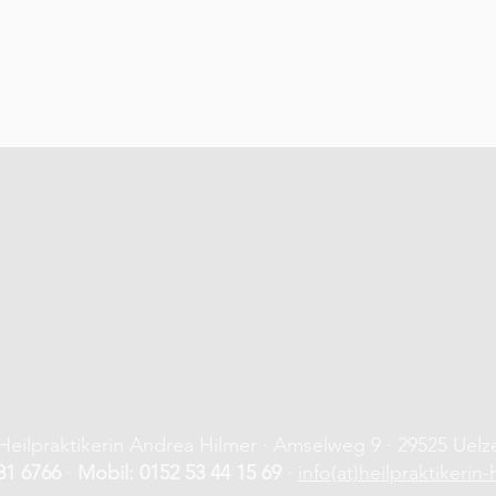
Heilpraktikerin Andrea Hilmer · Amselweg 9 · 29525 Uelz
81 6766
·
Mobil: 0152 53 44 15 69
·
info(at)heilpraktikerin-