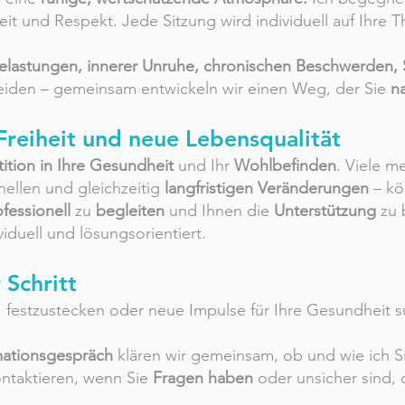
it und Respekt. Jede Sitzung wird individuell auf Ihre 
elastungen, innerer Unruhe, chronischen Beschwerden
eiden – gemeinsam entwickeln wir einen Weg, der Sie
na
Freiheit und neue Lebensqualität
tition in Ihre Gesundheit
und Ihr
Wohlbefinden
. Viele m
nellen und gleichzeitig
langfristigen
Veränderungen
– kör
ofessionell
zu
begleiten
und Ihnen die
Unterstützung
zu b
viduell und lösungsorientiert.
 Schritt
festzustecken oder neue Impulse für Ihre Gesundheit su
mationsgespräch
klären wir gemeinsam, ob und wie ich Si
ontaktieren, wenn Sie
Fragen haben
oder unsicher sind, 