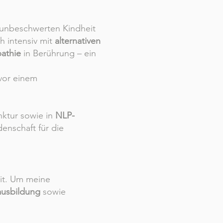
r unbeschwerten Kindheit
h intensiv mit
alternativen
athie
in Berührung – ein
 vor einem
ktur sowie in
NLP-
enschaft für die
eit. Um meine
ausbildung
sowie