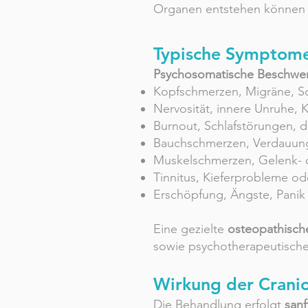
Organen entstehen können
Typische Symptom
Psychosomatische Beschwe
Kopfschmerzen, Migräne, S
Nervosität, innere Unruhe,
Burnout, Schlafstörungen, 
Bauchschmerzen, Verdauun
Muskelschmerzen, Gelenk-
Tinnitus, Kieferprobleme o
Erschöpfung, Ängste, Panik
Eine gezielte
osteopathisch
sowie psychotherapeutische
Wirkung der Cranio
Die Behandlung erfolgt
sanf