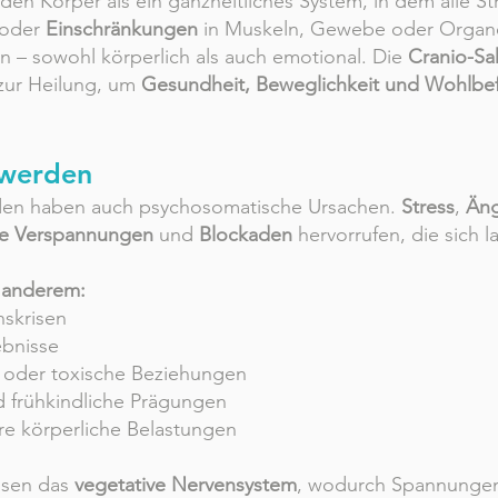
den Körper als ein ganzheitliches System, in dem alle S
oder
Einschränkungen
in Muskeln, Gewebe oder Orga
n – sowohl körperlich als auch emotional. Die
Cranio-Sa
zur Heilung, um
Gesundheit, Beweglichkeit und Wohlbe
hwerden
rden haben auch psychosomatische Ursachen.
Stress
,
Äng
re Verspannungen
und
Blockaden
hervorrufen, die sich l
r anderem:
skrisen
ebnisse
 oder toxische Beziehungen
 frühkindliche Prägungen
e körperliche Belastungen
ssen das
vegetative Nervensystem
, wodurch Spannungen