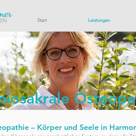
Start
Leistungen
niosakrale Osteopa
eopathie – Körper und Seele in Harmo