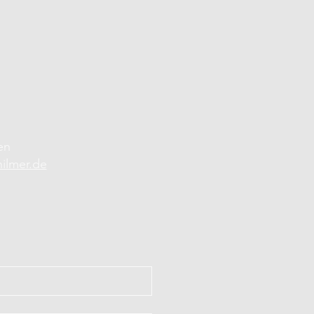
en
hilmer.de