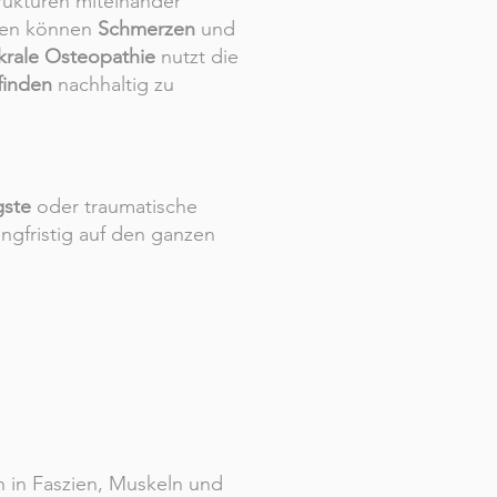
trukturen miteinander
nen können
Schmerzen
und
krale Osteopathie
nutzt die
finden
nachhaltig zu
ste
oder traumatische
angfristig auf den ganzen
 in Faszien, Muskeln und