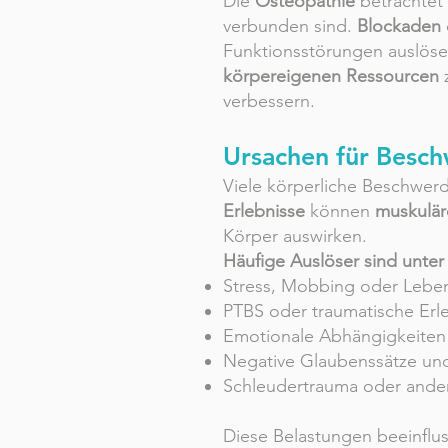
Die
Osteopathie
betrachtet 
verbunden sind.
Blockaden
Funktionsstörungen auslöse
körpereigenen Ressourcen
verbessern.
Ursachen für Besc
Viele körperliche Beschwe
Erlebnisse
können
muskulä
Körper auswirken.
Häufige Auslöser sind unte
Stress, Mobbing oder Leben
PTBS oder traumatische Erl
Emotionale Abhängigkeiten
Negative Glaubenssätze und
Schleudertrauma oder ander
Diese Belastungen beeinflu