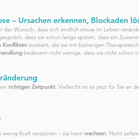
se – Ursachen erkennen, Blockaden lö
r der Wunsch, dass sich endlich etwas im Leben veränd
ngespräch, dass sie schon lange spüren, dass ein Zusa
 Konflikten
existiert, die sie mit bisherigen Therapietec
ehandlung
bedauern nicht wenige, dass sie nicht schon v
Veränderung
inen
richtigen Zeitpunkt
. Vielleicht ist es jetzt für Sie an d
n
 wenig Kraft verspüren – sie kann
wachsen
. Nicht selte