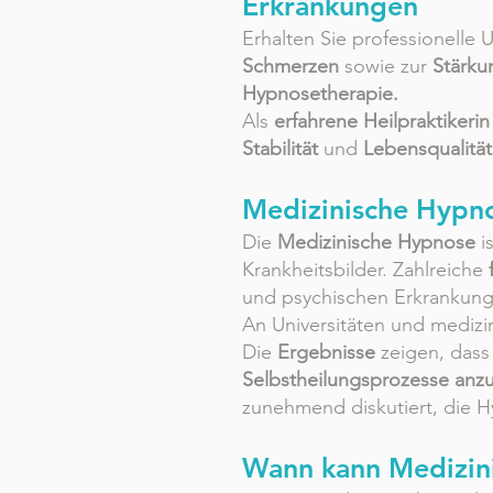
Erkrankungen
Erhalten Sie professionelle 
Schmerzen
sowie zur
Stärku
Hypnosetherapie.
Als
erfahrene Heilpraktikerin
Stabilität
und
Lebensqualität
Medizinische Hypno
Die
Medizinische Hypnose
i
Krankheitsbilder. Zahlreiche
und psychischen Erkrankung
An Universitäten und medizin
Die
Ergebnisse
zeigen, das
Selbstheilungsprozesse anz
zunehmend diskutiert, die 
Wann kann Medizin