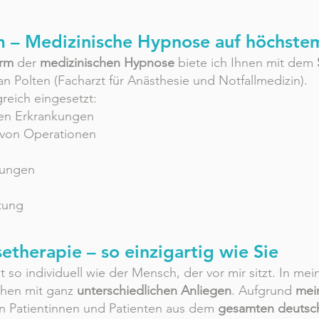
m – Medizinische Hypnose auf höchste
orm
der
medizinischen Hypnose
biete ich Ihnen mit dem
an Polten (Facharzt für Anästhesie und Notfallmedizin).
reich eingesetzt:
ren Erkrankungen
 von Operationen
rungen
tung
etherapie – so einzigartig wie Sie
t so individuell wie der Mensch, der vor mir sitzt. In mei
chen mit ganz
unterschiedlichen Anliegen
. Aufgrund
mei
n Patientinnen und Patienten aus dem
gesamten deutsc