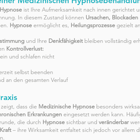
einer Medizinischen Hypnosebehandlu
 Hypnose
ist Ihre Aufmerksamkeit nach innen gerichtet u
annung. In diesem Zustand können
Ursachen, Blockaden
den.
Hypnose
ermöglicht es,
Heilungsprozesse
gezielt a
estimmung
und Ihre
Denkfähigkeit
bleiben vollständig er
nen
Kontrollverlust:
ein und schlafen nicht
erzeit selbst beenden
end an den gesamten Verlauf
raxis
zeigt, dass die
Medizinische Hypnose
besonders wirks
hronischen Erkrankungen
eingesetzt werden kann. Häuf
runde, die durch
Hypnose
sichtbar und
veränderbar
wer
Kraft
– ihre Wirksamkeit entfaltet sich jedoch vor allem 
n.