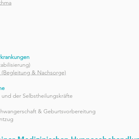
sthma
rkrankungen
abilisierung)
 (Begleitung & Nachsorge)
he
und der Selbstheilungskräfte
Schwangerschaft & Geburtsvorbereitung
entzug