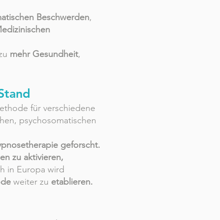
matischen Beschwerden
,
edizinischen
 zu
mehr Gesundheit
,
 Stand
thode für verschiedene
ichen, psychosomatischen
pnosetherapie geforscht.
n zu aktivieren,
ch in Europa wird
ode
weiter zu
etablieren.