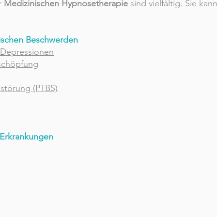
r
Medizinischen Hypnosetherapie
sind vielfältig. Sie ka
ischen Beschwerden
 Depressionen
rschöpfung
sstörung (PTBS)
 Erkrankungen