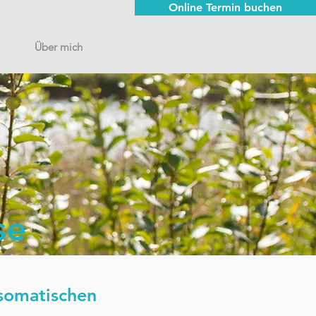
Online Termin buchen
Über mich
se
osomatischen