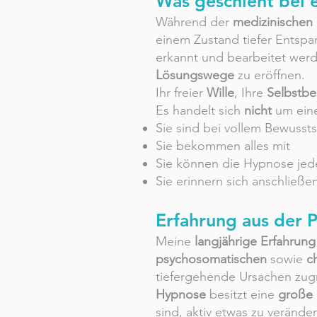
Was geschieht bei 
Während der
medizinischen
einem Zustand tiefer Entsp
erkannt und bearbeitet wer
Lösungswege
zu eröffnen.
Ihr freier
Wille
, Ihre
Selbstb
Es handelt sich
nicht
um ei
Sie sind bei vollem Bewussts
Sie bekommen alles mit
Sie können die Hypnose jed
Sie erinnern sich anschließ
Erfahrung aus der P
Meine
langjährige Erfahrung
psychosomatischen
sowie
c
tiefergehende Ursachen zug
Hypnose
besitzt eine
große 
sind, aktiv etwas zu veränder