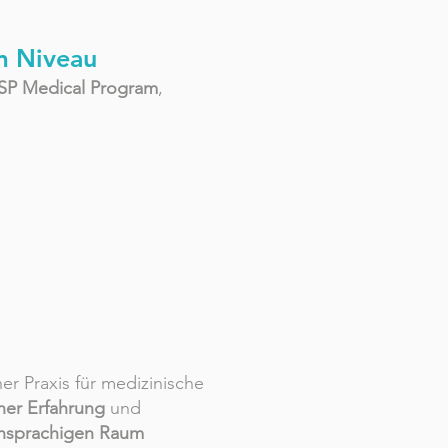
m Niveau
SP Medical Program
,
ner Praxis für medizinische
ner Erfahrung
und
hsprachigen Raum