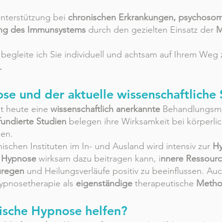
Unterstützung bei
chronischen Erkrankungen, psychoso
ng des Immunsystems
durch den gezielten Einsatz der
M
begleite ich Sie individuell und achtsam auf Ihrem Weg
.
se und der aktuelle wissenschaftliche
st heute eine
wissenschaftlich anerkannte
Behandlungsme
fundierte Studien
belegen ihre Wirksamkeit bei körperl
en.
ischen Instituten im In- und Ausland wird intensiv zur
Hy
s
Hypnose
wirksam dazu beitragen kann, i
nnere Ressource
uregen
und Heilungsverläufe positiv zu beeinflussen. Au
Hypnosetherapie als
eigenständige
therapeutische
Meth
ische Hypnose helfen?