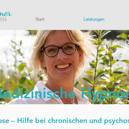
Start
Leistungen
edizinische Hypno
se – Hilfe bei chronischen und psych