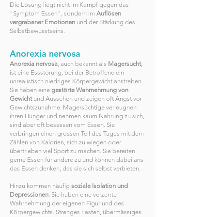
Die Lösung liegt nicht im Kampf gegen das
"Symptom Essen", sondern im
Auflösen
vergrabener Emotionen
und der Stärkung des
Selbstbewusstseins.
Anorexia nervosa
Anorexia nervosa
, auch bekannt als
Magersucht
,
ist eine Essstörung, bei der Betroffene ein
unrealistisch niedriges Körpergewicht anstreben.
Sie haben eine
gestörte Wahrnehmung von
Gewicht
und Aussehen und zeigen oft Angst vor
Gewichtszunahme. Magersüchtige verleugnen
ihren Hunger und nehmen kaum Nahrung zu sich,
sind aber oft besessen vom Essen. Sie
verbringen einen grossen Teil des Tages mit dem
Zählen von Kalorien, sich zu wiegen oder
übertrieben viel Sport zu machen. Sie bereiten
gerne Essen für andere zu und können dabei ans
das Essen denken, das sie sich selbst verbieten.
Hinzu kommen häufig
soziale lsolation und
Depressionen
. Sie haben eine verzerrte
Wahrnehmung der eigenen Figur und des
Körpergewichts. Strenges Fasten, übermässiges