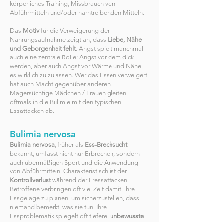
körperliches Training, Missbrauch von
Abführmitteln und/oder harntreibenden Mitteln.
Das
Motiv
für die Verweigerung der
Nahrungsaufnahme zeigt an, dass
Liebe, Nähe
und Geborgenheit fehlt.
Angst spielt manchmal
auch eine zentrale Rolle: Angst vor dem dick
werden, aber auch Angst vor Wärme und Nähe,
es wirklich zu zulassen. Wer das Essen verweigert,
hat auch Macht gegenüber anderen.
Magersüchtige Mädchen / Frauen gleiten
oftmals in die Bulimie mit den typischen
Essattacken ab.
Bulimia nervosa
Bulimia nervosa
, früher als
Ess-Brechsucht
bekannt, umfasst nicht nur Erbrechen, sondern
auch übermäßigen Sport und die Anwendung
von Abführmitteln. Charakteristisch ist der
Kontrollverlust
während der Fressattacken.
Betroffene verbringen oft viel Zeit damit, ihre
Essgelage zu planen, um sicherzustellen, dass
niemand bemerkt, was sie tun. Ihre
Essproblematik spiegelt oft tiefere,
unbewusste