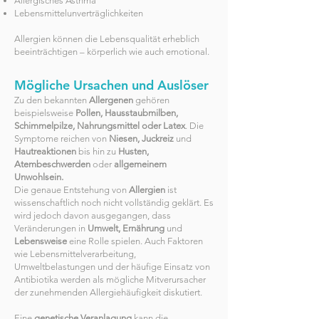
Allergisches Asthma
Lebensmittelunverträglichkeiten
Allergien können die Lebensqualität erheblich
beeinträchtigen – körperlich wie auch emotional.
Mögliche Ursachen und Auslöser
Zu den bekannten
Allergenen
gehören
beispielsweise
Pollen, Hausstaubmilben,
Schimmelpilze, Nahrungsmittel oder Latex
. Die
Symptome reichen von
Niesen, Juckreiz
und
Hautreaktionen
bis hin zu
Husten,
Atembeschwerden
oder
allgemeinem
Unwohlsein.
Die genaue Entstehung von
Allergien
ist
wissenschaftlich noch nicht vollständig geklärt. Es
wird jedoch davon ausgegangen, dass
Veränderungen in
Umwelt, Ernährung
und
Lebensweise
eine Rolle spielen. Auch Faktoren
wie Lebensmittelverarbeitung,
Umweltbelastungen und der häufige Einsatz von
Antibiotika werden als mögliche Mitverursacher
der zunehmenden Allergiehäufigkeit diskutiert.
Eine
genetische Veranlagung
kann die