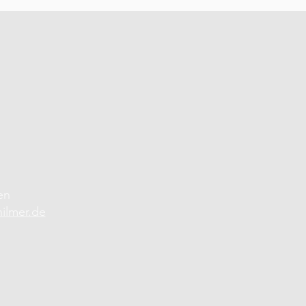
en
hilmer.de