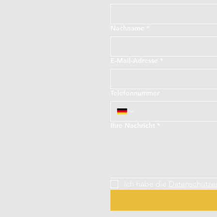
Nachname
*
E-Mail-Adresse
*
Telefonnummer
Ihre Nachricht
*
Ich habe die 
Datenschutze