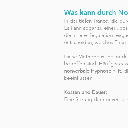
Was kann durch No
In der
tiefen Trance
, die du
Es kann sogar zu einer „po
die innere Regulation reagi
entscheiden, welches Thema
Diese Methode ist besond
betroffen sind. Häufig ste
nonverbale Hypnose
hilft, 
beeinflussen.
Kosten und Dauer:
Eine Sitzung der nonverbale