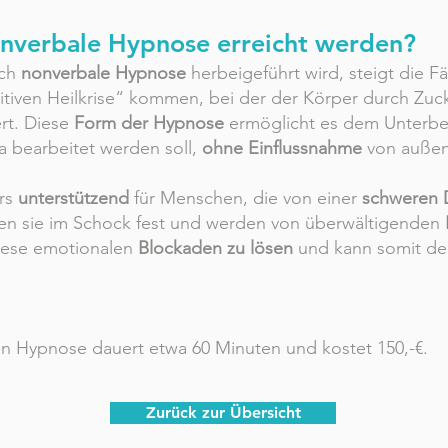
nverbale Hypnose erreicht werden?
rch
nonverbale Hypnose
herbeigeführt wird, steigt die F
sitiven Heilkrise“ kommen, bei der der Körper durch Z
ert. Diese
Form der Hypnose
ermöglicht es dem Unterbew
 bearbeitet werden soll,
ohne Einflussnahme
von außen
ers
unterstützend
für Menschen, die von einer
schweren 
cken sie im Schock fest und werden von überwältigenden
diese emotionalen
Blockaden zu lösen
und kann somit d
n Hypnose dauert etwa 60 Minuten und kostet 150,-€.​
Zurück zur Übersicht