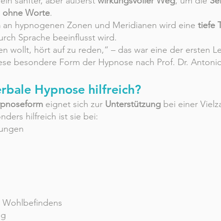
 ein sanfter, aber äußerst
wirkungsvoller Weg
, um die
Se
z
ohne Worte
.
n
an hypnogenen Zonen und Meridianen wird eine
tiefe 
rch Sprache beeinflusst wird.
n wollt, hört auf zu reden,“ – das war eine der ersten 
iese besondere Form der Hypnose nach Prof. Dr. Antonio 
rbale Hypnose hilfreich?
ypnoseform
eignet sich zur
Unterstützung
bei einer Vielz
nders hilfreich ist sie bei:
kungen
n Wohlbefindens
ng