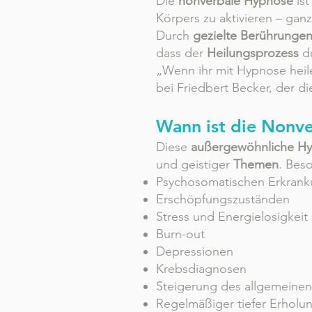
Die
nonverbale Hypnose
ist
Körpers zu aktivieren – gan
Durch
gezielte Berührunge
dass der
Heilungsprozess
du
„Wenn ihr mit Hypnose heile
bei Friedbert Becker, der d
Wann ist die Nonve
Diese
außergewöhnliche H
und geistiger
Themen
. Beso
Psychosomatischen Erkran
Erschöpfungszuständen
Stress und Energielosigkeit
Burn-out
Depressionen
Krebsdiagnosen
Steigerung des allgemeine
Regelmäßiger tiefer Erholu