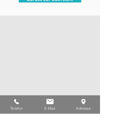
Heilpraktikerin Andrea Hilmer · Amselweg 9 ·
29525 Uelzen
Telefon
E-Mail
Adresse
Tel.
0581 6766
·
Mobil:
0152 53 44 15 69
·
info(at)heilpraktikerin-hilmer.de
Schreiben Sie mir
Vorname
*