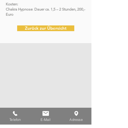
Kosten:
Chakra Hypnose
:
Dauer ca. 1,5 – 2 Stunden, 200,-
Euro
Zurück zur Übersicht
Telefon
E-Mail
Adresse
Heilpraktikerin Andrea Hilmer · Amselweg 9 ·
29525 Uelzen