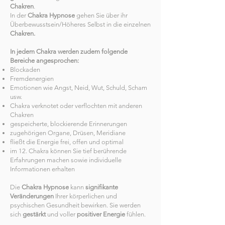
Chakren
.
In der
Chakra Hypnose
gehen Sie über ihr
Überbewusstsein/Höheres Selbst in die einzelnen
Chakren.
In jedem Chakra werden zudem folgende
Bereiche angesprochen:
Blockaden
Fremdenergien
Emotionen wie Angst, Neid, Wut, Schuld, Scham
usw.
Chakra verknotet oder verflochten mit anderen
Chakren
gespeicherte, blockierende Erinnerungen
zugehörigen Organe, Drüsen, Meridiane
fließt die Energie frei, offen und optimal
im 12. Chakra können Sie tief berührende
Erfahrungen machen sowie individuelle
Informationen erhalten
Die
Chakra Hypnose
kann
signifikante
Veränderungen
Ihrer körperlichen und
psychischen Gesundheit bewirken. Sie werden
sich
gestärkt
und voller
positiver Energie
fühlen.