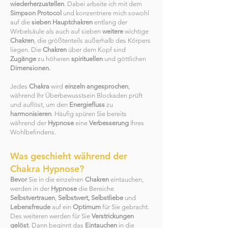
wiederherzustellen
. Dabei arbeite ich mit dem
Simpson Protocol
und konzentriere mich sowohl
auf die
sieben Hauptchakren
entlang der
Wirbelsäule als auch auf sieben
weitere
wichtige
Chakren
, die größtenteils außerhalb des Körpers
liegen. Die
Chakren
über dem Kopf sind
Zugänge
zu höheren
spirituellen
und göttlichen
Dimensionen.
Jedes
Chakra
wird
einzeln angesprochen
,
während Ihr Überbewusstsein Blockaden prüft
und auflöst, um den
Energiefluss
zu
harmonisieren
. Häufig spüren Sie bereits
während der
Hypnose
eine
Verbesserung
Ihres
Wohlbefindens.
Was geschieht während der
Chakra Hypnose?
Bevor
Sie in die einzelnen
Chakren
eintauchen,
werden in der
Hypnose
die Bereiche
Selbstvertrauen
,
Selbstwert, Selbstliebe
und
Lebensfreude
auf ein
Optimum
für Sie gebracht.
Des weiteren werden für Sie
Verstrickungen
gelöst
. Dann beginnt das
Eintauchen
in die