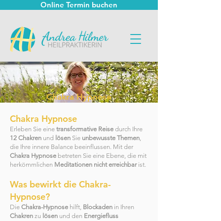
Online Termin buchen
Chakra Hypnose
Chakra Hypnose
Erleben Sie eine
transformative Reise
durch Ihre
12 Chakren
und
lösen
Sie
unbewusste Themen
,
die Ihre innere Balance beeinflussen. Mit der
Chakra Hypnose
betreten Sie eine Ebene, die mit
herkömmlichen
Meditationen nicht erreichbar
ist.
Was bewirkt die Chakra-
Hypnose?
Die
Chakra-Hypnose
hilft,
Blockaden
in Ihren
Chakren
zu
lösen
und den
Energiefluss